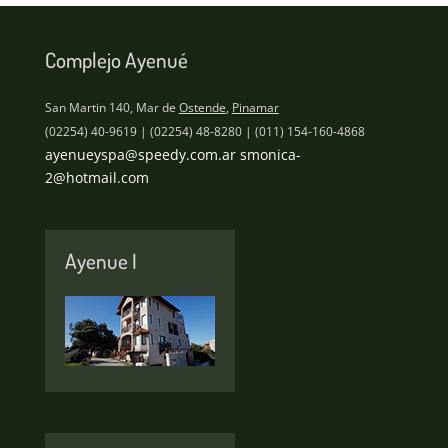
Complejo Ayenué
San Martin 140, Mar de
Ostende
,
Pinamar
(02254) 40-9619 | (02254) 48-8280 | (011) 154-160-4868
ayenueyspa@speedy.com.ar
smonica-
2@hotmail.com
Ayenue I