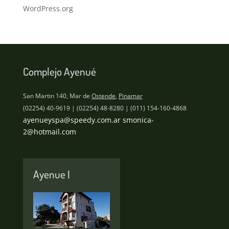
WordPress.org
Complejo Ayenué
San Martin 140, Mar de
Ostende
,
Pinamar
(02254) 40-9619 | (02254) 48-8280 | (011) 154-160-4868
ayenueyspa@speedy.com.ar
smonica-
2@hotmail.com
Ayenue I