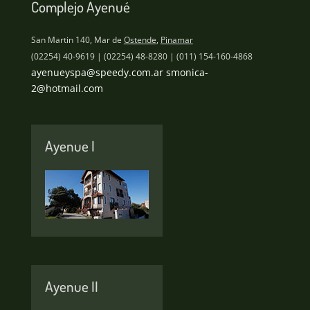
Complejo Ayenué
San Martin 140, Mar de
Ostende
,
Pinamar
(02254) 40-9619 | (02254) 48-8280 | (011) 154-160-4868
ayenueyspa@speedy.com.ar
smonica-
2@hotmail.com
Ayenue I
Ayenue II