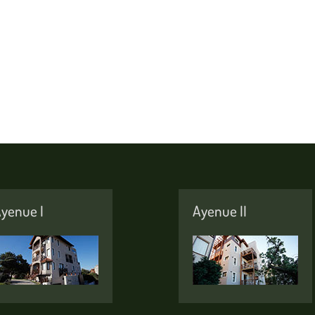
yenue I
Ayenue II