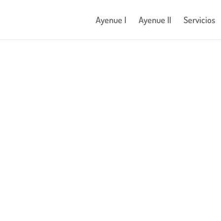
Ayenue I
Ayenue II
Servicios