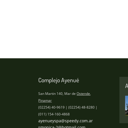
Complejo Ayenué
A
San Martin 140, Mar de
Ostende
,
Pinamar
(02254) 40-9619 | (02254) 48-8280 |
(011) 154-160-4868
ayenueyspa@speedy.com.ar
smonica-2@hotmail.com