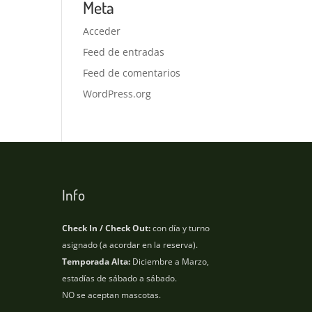
Meta
Acceder
Feed de entradas
Feed de comentarios
WordPress.org
Info
Check In / Check Out:
con día y turno
asignado (a acordar en la reserva).
Temporada Alta:
Diciembre a Marzo,
estadías de sábado a sábado.
NO se aceptan mascotas.