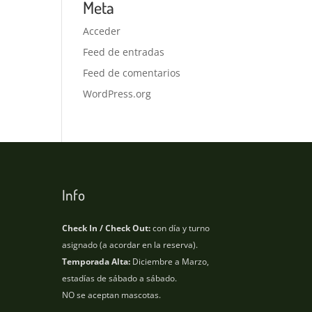
Meta
Acceder
Feed de entradas
Feed de comentarios
WordPress.org
Info
Check In / Check Out:
con día y turno
asignado (a acordar en la reserva).
Temporada Alta:
Diciembre a Marzo,
estadías de sábado a sábado.
NO se aceptan mascotas.