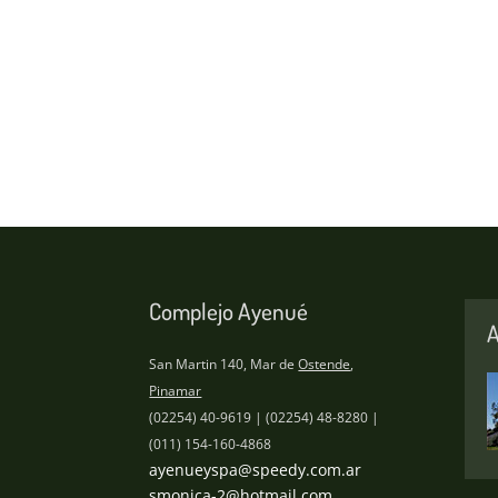
Complejo Ayenué
A
San Martin 140, Mar de
Ostende
,
Pinamar
(02254) 40-9619 | (02254) 48-8280 |
(011) 154-160-4868
ayenueyspa@speedy.com.ar
smonica-2@hotmail.com