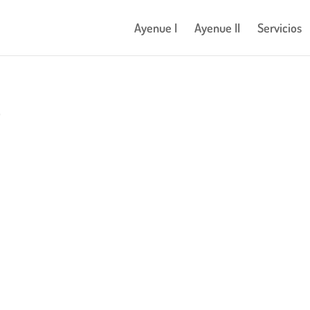
Ayenue I
Ayenue II
Servicios
B