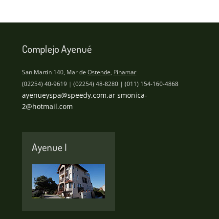
Complejo Ayenué
San Martin 140, Mar de
Ostende
,
Pinamar
(02254) 40-9619 | (02254) 48-8280 | (011) 154-160-4868
ayenueyspa@speedy.com.ar
smonica-
2@hotmail.com
Ayenue I