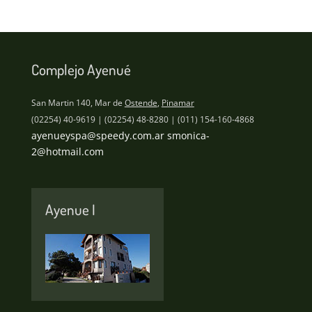
Complejo Ayenué
San Martin 140, Mar de
Ostende
,
Pinamar
(02254) 40-9619 | (02254) 48-8280 | (011) 154-160-4868
ayenueyspa@speedy.com.ar
smonica-
2@hotmail.com
Ayenue I